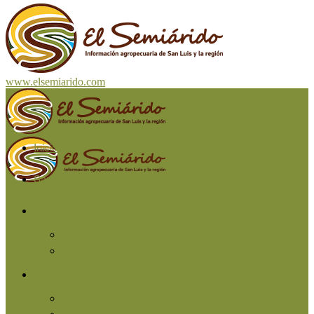
www.elsemiarido.com
Inicio
San Luis
Región
Cuyo
Resto del país
Producción
Agricultura
Ganadería