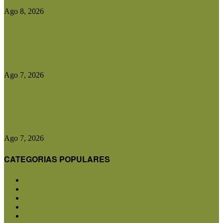
Ago 8, 2026
El Gobierno reconstruirá las losas de la Autopista
entre Villa Mercedes...
Ago 7, 2026
Las exportaciones agroindustriales a la Unión
Europea crecieron un 30% en...
Ago 7, 2026
CATEGORIAS POPULARES
San Luis
5853
Agricultura
2683
Ganadería
2568
Agroindustria
1873
Sanidad
1734