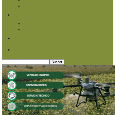
Agroindustria
Otros
Informe Especial
Entrevistas
Contacto
Quiénes somos