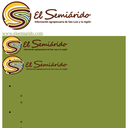
www.elsemiarido.com
Inicio
San Luis
Región
Cuyo
Resto del país
Producción
Agricultura
Ganadería