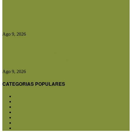
Christian Quevedo: «Dupuy dejó de estar ausente
y hoy tiene una...
Ago 9, 2026
Desde Batavia, el viajero a caballo Álvaro
Biderman reivindicó el valor...
Ago 9, 2026
CATEGORIAS POPULARES
San Luis
5857
Agricultura
2684
Ganadería
2568
Agroindustria
1873
Sanidad
1734
Política
1640
Investigación
1584