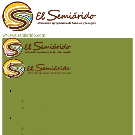
www.elsemiarido.com
Inicio
San Luis
Región
Cuyo
Resto del país
Producción
Agricultura
Ganadería