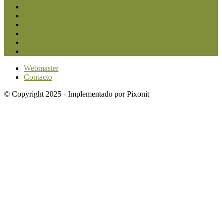
Agricultura
2683
Ganadería
2566
Agroindustria
1870
Sanidad
1734
Política
1640
Investigación
1584
Webmaster
Contacto
© Copyright 2025 - Implementado por Pixonit