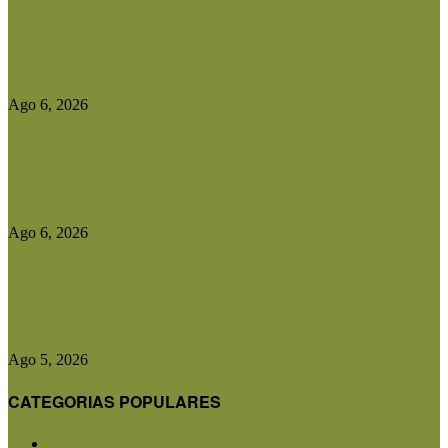
Tierras raras: la Cámara de Diputados abre el
debate sobre su...
Ago 6, 2026
Presentaron la Guía Técnica para la Recuperación
de Suelos Degradados
Ago 6, 2026
Diputados aprobó el régimen de Consorcios
Camineros y el proyecto avanza...
Ago 5, 2026
CATEGORIAS POPULARES
San Luis
5851