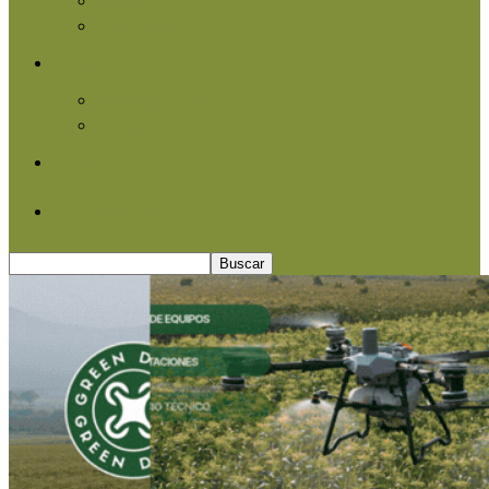
Agroindustria
Otros
Informe Especial
Entrevistas
Contacto
Quiénes somos