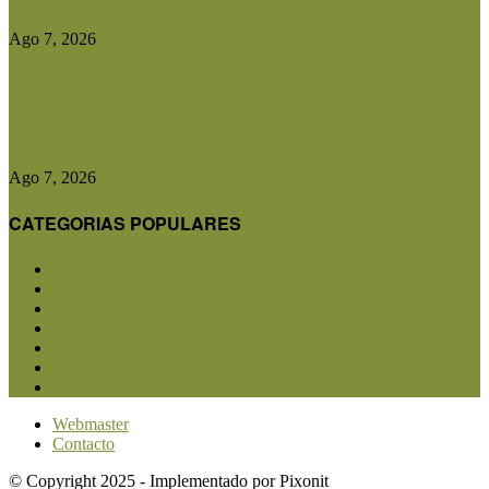
Ago 7, 2026
Las exportaciones agroindustriales a la Unión
Europea crecieron un 30% en...
Ago 7, 2026
CATEGORIAS POPULARES
San Luis
5853
Agricultura
2683
Ganadería
2568
Agroindustria
1873
Sanidad
1734
Política
1640
Investigación
1584
Webmaster
Contacto
© Copyright 2025 - Implementado por Pixonit