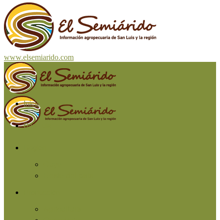
www.elsemiarido.com
Inicio
San Luis
Región
Cuyo
Resto del país
Producción
Agricultura
Ganadería