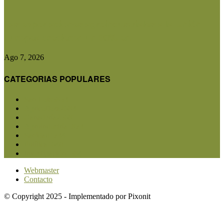
Las exportaciones agroindustriales a la Unión
Europea crecieron un 30% en...
Ago 7, 2026
CATEGORIAS POPULARES
San Luis
5853
Agricultura
2683
Ganadería
2568
Agroindustria
1873
Sanidad
1734
Política
1640
Investigación
1584
Webmaster
Contacto
© Copyright 2025 - Implementado por Pixonit