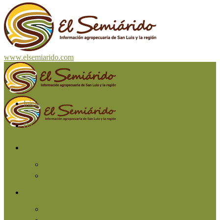
www.elsemiarido.com
Inicio
San Luis
Región
Cuyo
Resto del país
Producción
Agricultura
Ganadería