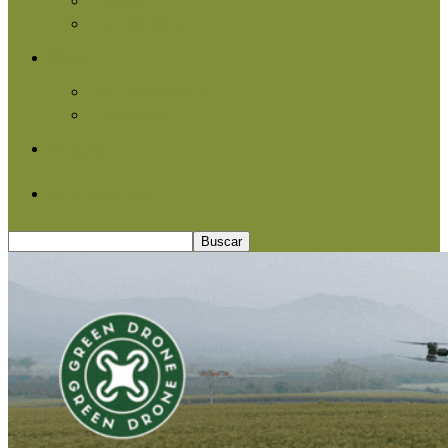
Agroindustria
Otros
Informe Especial
Entrevistas
Contacto
Quiénes somos