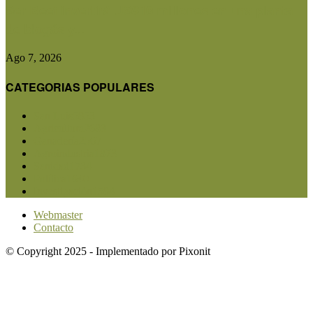
Ser Beef invertirá US$10 millones en una planta
de biogás y...
Ago 7, 2026
CATEGORIAS POPULARES
San Luis
5853
Agricultura
2683
Ganadería
2567
Agroindustria
1873
Sanidad
1734
Política
1640
Investigación
1584
Webmaster
Contacto
© Copyright 2025 - Implementado por Pixonit