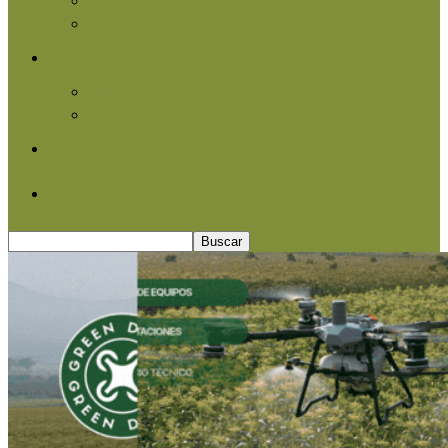
Agroindustria
Otros
Informe Especial
Entrevistas
Contacto
Quiénes somos