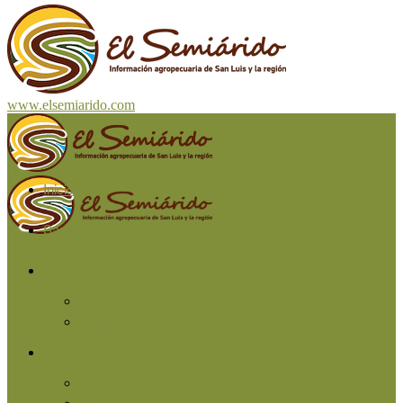
www.elsemiarido.com
Inicio
San Luis
Región
Cuyo
Resto del país
Producción
Agricultura
Ganadería