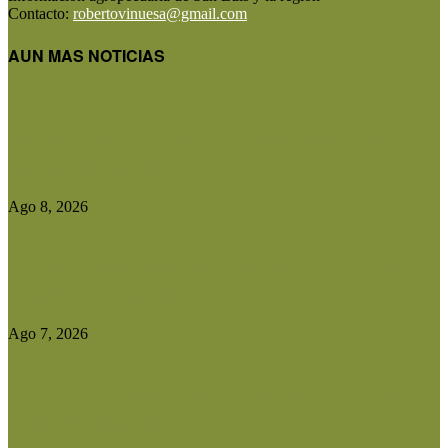
Contacto:
robertovinuesa@gmail.com
AUN MAS NOTICIAS
Precios de la hacienda: rebote moderado en los
precios del gordo,...
Ago 8, 2026
El Gobierno reconstruirá las losas de la Autopista
entre Villa Mercedes...
Ago 7, 2026
Las exportaciones agroindustriales a la Unión
Europea crecieron un 30% en...