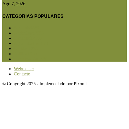
Ago 7, 2026
CATEGORIAS POPULARES
San Luis
5853
Agricultura
2683
Ganadería
2568
Agroindustria
1873
Sanidad
1734
Política
1640
Investigación
1584
Webmaster
Contacto
© Copyright 2025 - Implementado por Pixonit