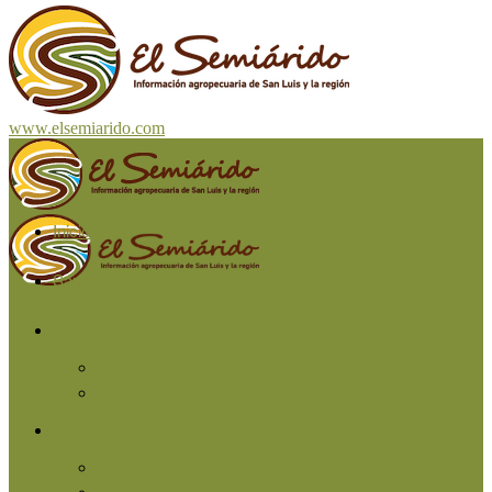
www.elsemiarido.com
Inicio
San Luis
Región
Cuyo
Resto del país
Producción
Agricultura
Ganadería