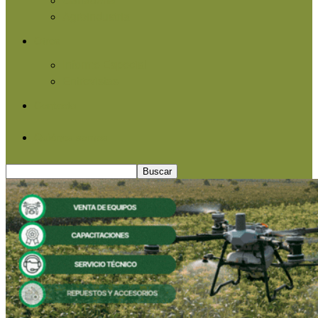
Agroindustria
Otros
Informe Especial
Entrevistas
Contacto
Quiénes somos