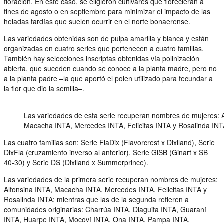
floración. En este caso, se eligieron cultivares que florecieran a
fines de agosto o en septiembre para minimizar el impacto de las
heladas tardías que suelen ocurrir en el norte bonaerense.
Las variedades obtenidas son de pulpa amarilla y blanca y están
organizadas en cuatro series que pertenecen a cuatro familias.
También hay selecciones inscriptas obtenidas vía polinización
abierta, que suceden cuando se conoce a la planta madre, pero no
a la planta padre –la que aportó el polen utilizado para fecundar a
la flor que dio la semilla–.
Las variedades de esta serie recuperan nombres de mujeres: A
Macacha INTA, Mercedes INTA, Felicitas INTA y Rosalinda INT
Las cuatro familias son: Serie FlaDix (Flavorcrest x Dixiland), Serie
DixFla (cruzamiento inverso al anterior), Serie GiSB (Ginart x SB
40-30) y Serie DS (Dixiland x Summerprince).
Las variedades de la primera serie recuperan nombres de mujeres:
Alfonsina INTA, Macacha INTA, Mercedes INTA, Felicitas INTA y
Rosalinda INTA; mientras que las de la segunda refieren a
comunidades originarias: Charrúa INTA, Diaguita INTA, Guaraní
INTA, Huarpe INTA, Mocoví INTA, Ona INTA, Pampa INTA,