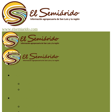
www.elsemiarido.com
Inicio
San Luis
Región
Cuyo
Resto del país
Producción
Agricultura
Ganadería