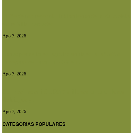
El Gobierno reconstruirá las losas de la Autopista
entre Villa Mercedes...
Ago 7, 2026
Las exportaciones agroindustriales a la Unión
Europea crecieron un 30% en...
Ago 7, 2026
Ser Beef invertirá US$10 millones en una planta
de biogás y...
Ago 7, 2026
CATEGORIAS POPULARES