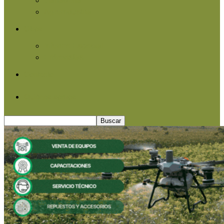
Agroindustria
Otros
Informe Especial
Entrevistas
Contacto
Quiénes somos