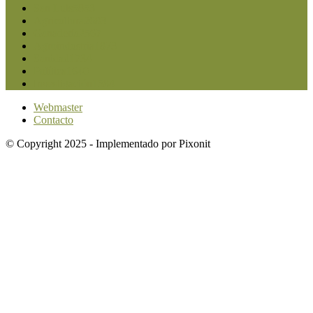
San Luis
5853
Agricultura
2683
Ganadería
2567
Agroindustria
1873
Sanidad
1734
Política
1640
Investigación
1584
Webmaster
Contacto
© Copyright 2025 - Implementado por Pixonit