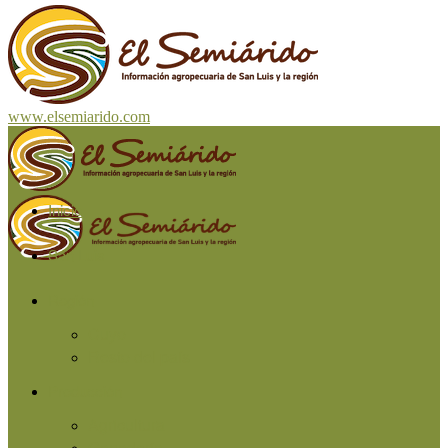
www.elsemiarido.com
Inicio
San Luis
Región
Cuyo
Resto del país
Producción
Agricultura
Ganadería