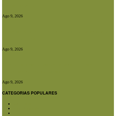
los campos de...
Ago 9, 2026
Christian Quevedo: «Dupuy dejó de estar ausente
y hoy tiene una...
Ago 9, 2026
Desde Batavia, el viajero a caballo Álvaro
Biderman reivindicó el valor...
Ago 9, 2026
CATEGORIAS POPULARES
San Luis
5857
Agricultura
2684
Ganadería
2568