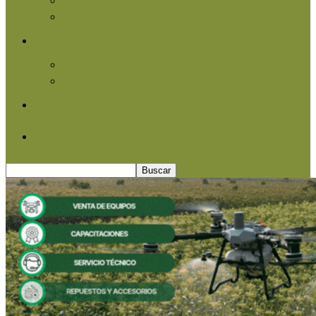
Agroindustria
Otros
Informe Especial
Entrevistas
Contacto
Quiénes somos