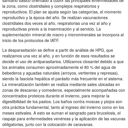
sanitario básico orientado a cubrir las principales enfermedades de
la zona, como clostridiales y complejos respiratorios y
reproductivos. El plan se ajusta según las categorías, el momento
reproductivo y la época del año. Se realizan vacunaciones
clostridiales dos veces al año, respiratorias una vez al año y
reproductivas previo a la inseminación y al servicio. La
suplementación mineral de macro y microminerales se incorpora al
inicio de los protocolos de IATF.
La desparasitación se define a partir de análisis de HPG, que
realizamos una vez al año, y en función de esos resultados se
decide el uso de antiparasitarios. Utilizamos closantel debido a que
los animales consumen aproximadamente el 80 % del agua de
bebederos y aguadas naturales (arroyos, vertientes y represas),
siendo la fasciola hepática el parásito más frecuente en el sistema.
La mineralización también se realiza mediante sales ubicadas en
zonas de descanso y comederos, especialmente acompañadas con
concentrados proteicos durante el invierno, para mejorar la
digestibilidad de los pastos. Los baños contra moscas y piojos son
otra práctica fundamental, tanto al ingreso del invierno como en los
meses estivales. A esto se suman el sangrado para brucelosis, el
raspaje para enfermedades venéreas y la aplicación de las vacunas
obligatorias, junto con la colocación de caravanas.