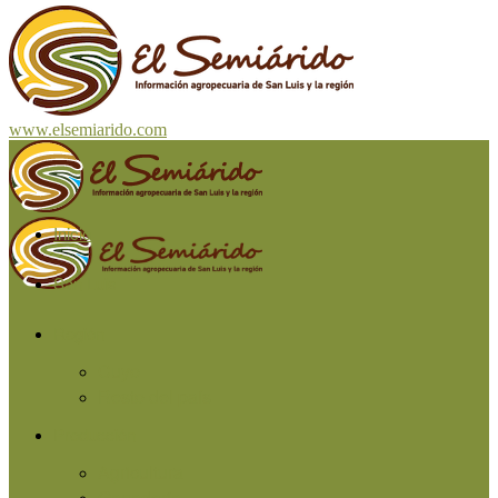
www.elsemiarido.com
Inicio
San Luis
Región
Cuyo
Resto del país
Producción
Agricultura
Ganadería