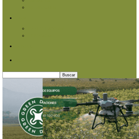
Agroindustria
Otros
Informe Especial
Entrevistas
Contacto
Quiénes somos