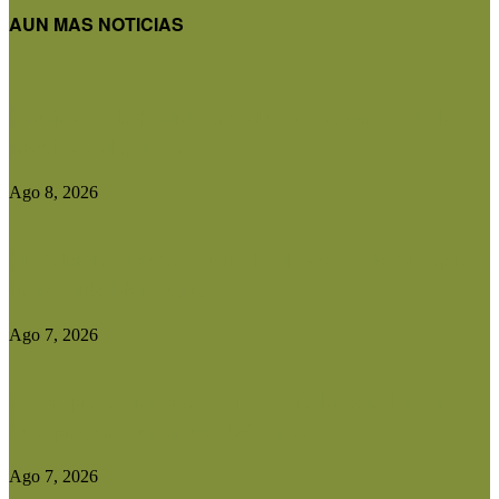
AUN MAS NOTICIAS
Precios de la hacienda: rebote moderado en los
precios del gordo,...
Ago 8, 2026
El Gobierno reconstruirá las losas de la Autopista
entre Villa Mercedes...
Ago 7, 2026
Las exportaciones agroindustriales a la Unión
Europea crecieron un 30% en...
Ago 7, 2026