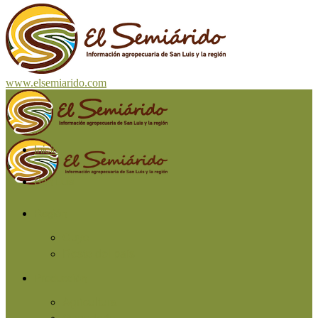
www.elsemiarido.com
Inicio
San Luis
Región
Cuyo
Resto del país
Producción
Agricultura
Ganadería