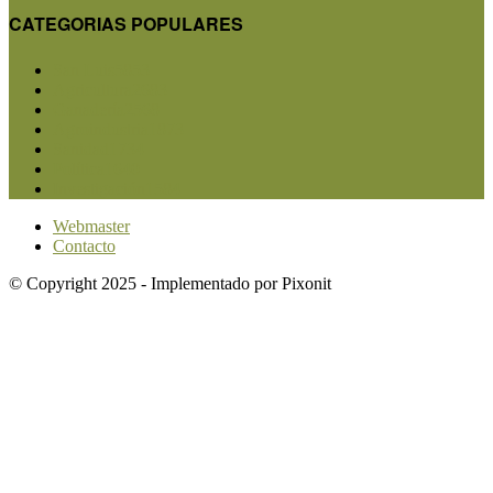
CATEGORIAS POPULARES
San Luis
5853
Agricultura
2683
Ganadería
2568
Agroindustria
1873
Sanidad
1734
Política
1640
Investigación
1584
Webmaster
Contacto
© Copyright 2025 - Implementado por Pixonit