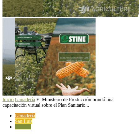
Inicio
Ganadería
El Ministerio de Producción brindó una
capacitación virtual sobre el Plan Sanitario...
Ganadería
San Luis
Sanidad