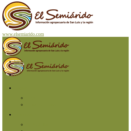
www.elsemiarido.com
Inicio
San Luis
Región
Cuyo
Resto del país
Producción
Agricultura
Ganadería