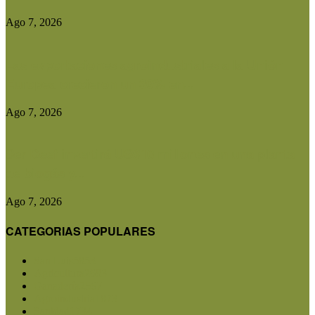
Ago 7, 2026
Las exportaciones agroindustriales a la Unión
Europea crecieron un 30% en...
Ago 7, 2026
Ser Beef invertirá US$10 millones en una planta
de biogás y...
Ago 7, 2026
CATEGORIAS POPULARES
San Luis
5853
Agricultura
2683
Ganadería
2567
Agroindustria
1873
Sanidad
1734