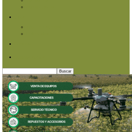
Agroindustria
Otros
Informe Especial
Entrevistas
Contacto
Quiénes somos