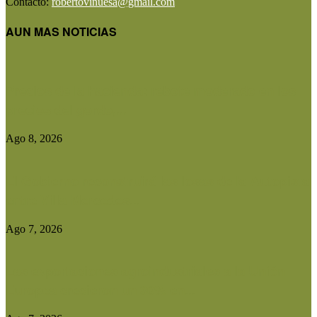
Contacto:
robertovinuesa@gmail.com
AUN MAS NOTICIAS
Precios de la hacienda: rebote moderado en los
precios del gordo,...
Ago 8, 2026
El Gobierno reconstruirá las losas de la Autopista
entre Villa Mercedes...
Ago 7, 2026
Las exportaciones agroindustriales a la Unión
Europea crecieron un 30% en...