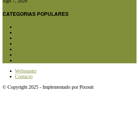
Ago 7, 2026
CATEGORIAS POPULARES
San Luis
5853
Agricultura
2683
Ganadería
2568
Agroindustria
1873
Sanidad
1734
Política
1640
Investigación
1584
Webmaster
Contacto
© Copyright 2025 - Implementado por Pixonit