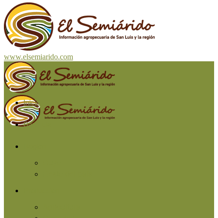
www.elsemiarido.com
Inicio
San Luis
Región
Cuyo
Resto del país
Producción
Agricultura
Ganadería