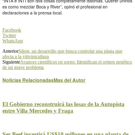
“INTA e INTI son dos cosas completamente distintas. Querer unirlos
es como mezclar Boca y River”, opinó el profesional en
declaraciones a la prensa local.
Facebook
Twitter
WhatsApp
Anterior
Silent, un desarrollo que busca controlar una plaga que
afecta a la vitivinicultura
Siguiente
Avances científicos en sorgo: Identifican el origen genético
de un grave problema
Noticias Relacionadas
Mas del Autor
El Gobierno reconstruirá las losas de la Autopista
entre Villa Mercedes y Fraga
Ser Beef invertirá US$10 millones en una planta de