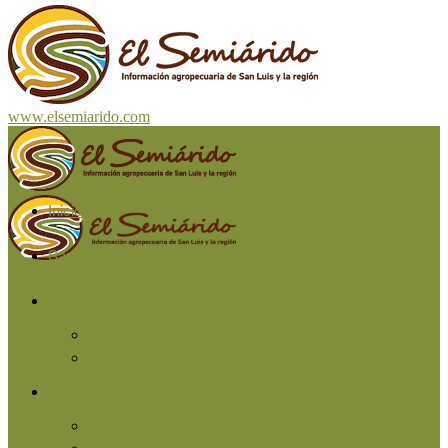
www.elsemiarido.com
Inicio
San Luis
Región
Cuyo
Resto del país
Producción
Agricultura
Ganadería