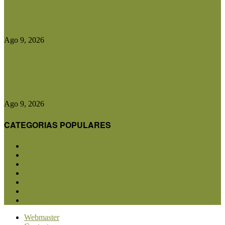
Christian Quevedo: «Dupuy dejó de estar ausente
y hoy tiene una...
Ago 9, 2026
Desde Batavia, el viajero a caballo Álvaro
Biderman reivindicó el valor...
Ago 9, 2026
CATEGORIAS POPULARES
San Luis
5857
Agricultura
2684
Ganadería
2568
Agroindustria
1873
Sanidad
1734
Política
1640
Investigación
1584
Webmaster