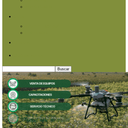
Agroindustria
Otros
Informe Especial
Entrevistas
Contacto
Quiénes somos