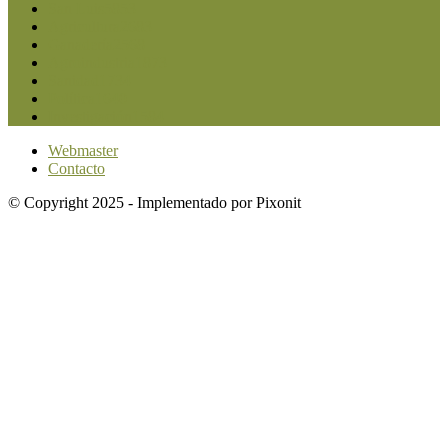
San Luis
5853
Agricultura
2683
Ganadería
2568
Agroindustria
1873
Sanidad
1734
Política
1640
Investigación
1584
Webmaster
Contacto
© Copyright 2025 - Implementado por Pixonit