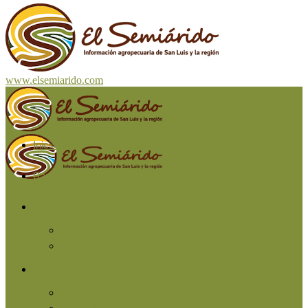
www.elsemiarido.com
Inicio
San Luis
Región
Cuyo
Resto del país
Producción
Agricultura
Ganadería