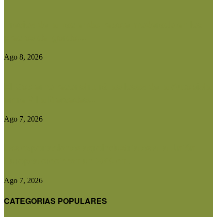
Precios de la hacienda: rebote moderado en los
precios del gordo,...
Ago 8, 2026
El Gobierno reconstruirá las losas de la Autopista
entre Villa Mercedes...
Ago 7, 2026
Las exportaciones agroindustriales a la Unión
Europea crecieron un 30% en...
Ago 7, 2026
CATEGORIAS POPULARES