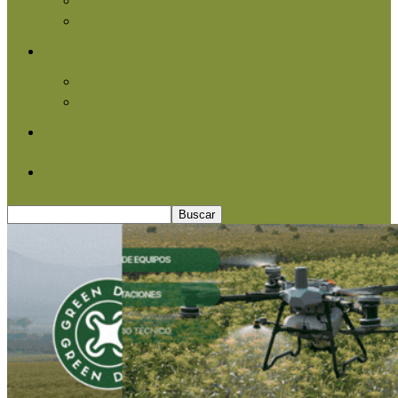
Agroindustria
Otros
Informe Especial
Entrevistas
Contacto
Quiénes somos