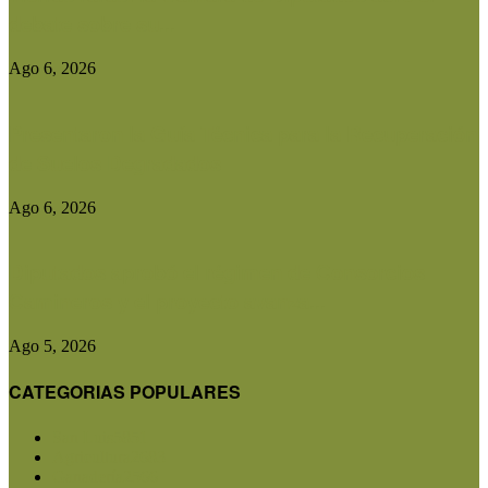
debate sobre su...
Ago 6, 2026
Presentaron la Guía Técnica para la Recuperación
de Suelos Degradados
Ago 6, 2026
Diputados aprobó el régimen de Consorcios
Camineros y el proyecto avanza...
Ago 5, 2026
CATEGORIAS POPULARES
San Luis
5851
Agricultura
2683
Ganadería
2566