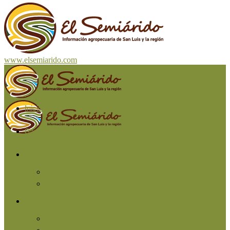
www.elsemiarido.com
Inicio
San Luis
Región
Cuyo
Resto del país
Producción
Agricultura
Ganadería