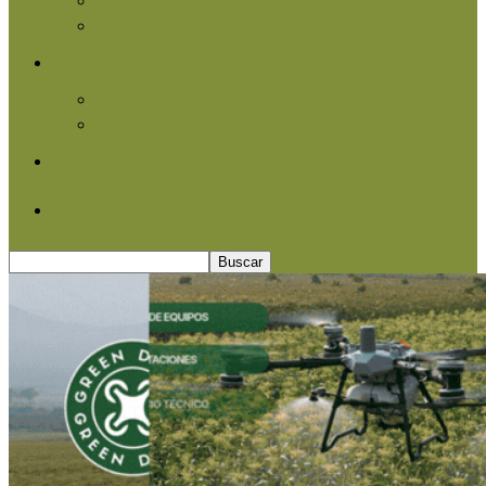
Agroindustria
Otros
Informe Especial
Entrevistas
Contacto
Quiénes somos