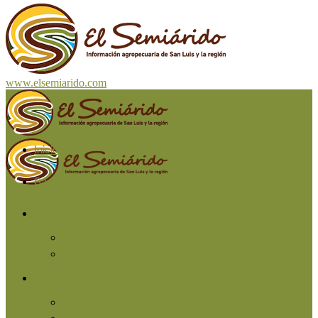
www.elsemiarido.com
Inicio
San Luis
Región
Cuyo
Resto del país
Producción
Agricultura
Ganadería