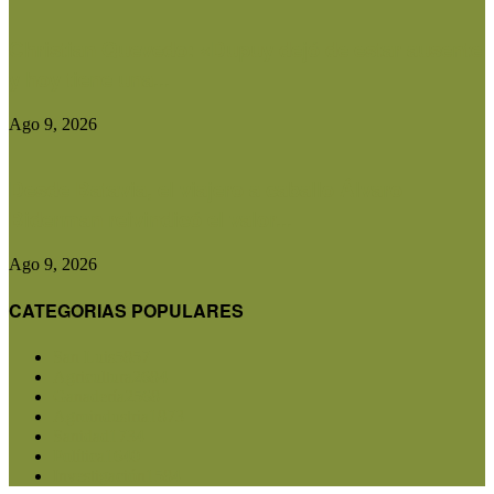
Christian Quevedo: «Dupuy dejó de estar ausente
y hoy tiene una...
Ago 9, 2026
Desde Batavia, el viajero a caballo Álvaro
Biderman reivindicó el valor...
Ago 9, 2026
CATEGORIAS POPULARES
San Luis
5857
Agricultura
2684
Ganadería
2568
Agroindustria
1873
Sanidad
1734
Política
1640
Investigación
1584