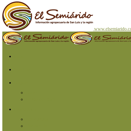
www.elsemiarido.
Inicio
San Luis
Región
Cuyo
Resto del país
Producción
Agricultura
Ganadería