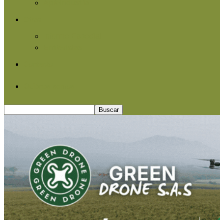
Agroindustria
Otros
Informe Especial
Entrevistas
Contacto
Quiénes somos