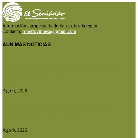
Información agropecuaria de San Luis y la región
Contacto:
robertovinuesa@gmail.com
AUN MAS NOTICIAS
Cristian Quevedo: «Dupuy dejó de estar ausente
y hoy tiene una...
Ago 9, 2026
Desde Batavia, el viajero a caballo Álvaro
Biderman reivindicó el valor...
Ago 9, 2026