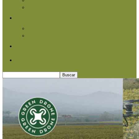
Agroindustria
Otros
Informe Especial
Entrevistas
Contacto
Quiénes somos