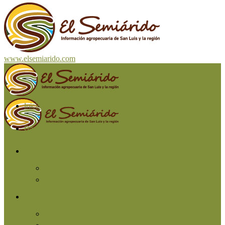
www.elsemiarido.com
Inicio
San Luis
Región
Cuyo
Resto del país
Producción
Agricultura
Ganadería