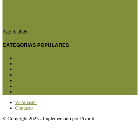
Una apuesta millonaria transforma el sur de San
Luis con uno...
Ago 9, 2026
CATEGORIAS POPULARES
San Luis
5856
Agricultura
2683
Ganadería
2568
Agroindustria
1873
Sanidad
1734
Política
1640
Investigación
1584
Webmaster
Contacto
© Copyright 2025 - Implementado por Pixonit