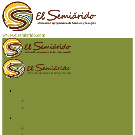
www.elsemiarido.com
Inicio
San Luis
Región
Cuyo
Resto del país
Producción
Agricultura
Ganadería