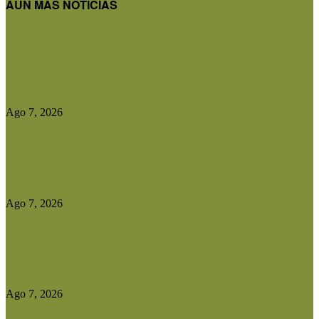
AUN MAS NOTICIAS
Las exportaciones agroindustriales a la Unión
Europea crecieron un 30% en...
Ago 7, 2026
Ser Beef invertirá US$10 millones en una planta
de biogás y...
Ago 7, 2026
La ganadería cambia: Cómo evolucionan la
producción y el consumo de...
Ago 7, 2026