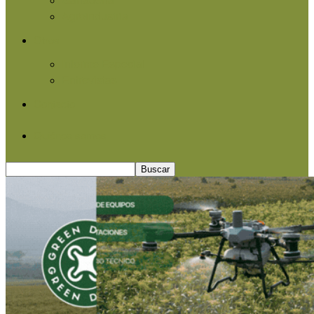
Agroindustria
Otros
Informe Especial
Entrevistas
Contacto
Quiénes somos