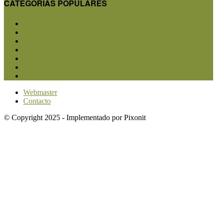
CATEGORIAS POPULARES
San Luis
5852
Agricultura
2683
Ganadería
2567
Agroindustria
1873
Sanidad
1734
Política
1640
Investigación
1584
Webmaster
Contacto
© Copyright 2025 - Implementado por Pixonit