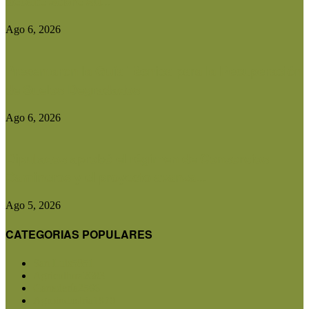
debate sobre su...
Ago 6, 2026
Presentaron la Guía Técnica para la Recuperación
de Suelos Degradados
Ago 6, 2026
Diputados aprobó el régimen de Consorcios
Camineros y el proyecto avanza...
Ago 5, 2026
CATEGORIAS POPULARES
San Luis
5851
Agricultura
2683
Ganadería
2566
Agroindustria
1870