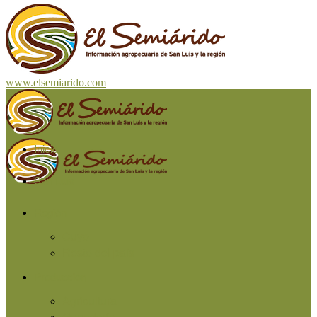
www.elsemiarido.com
Inicio
San Luis
Región
Cuyo
Resto del país
Producción
Agricultura
Ganadería