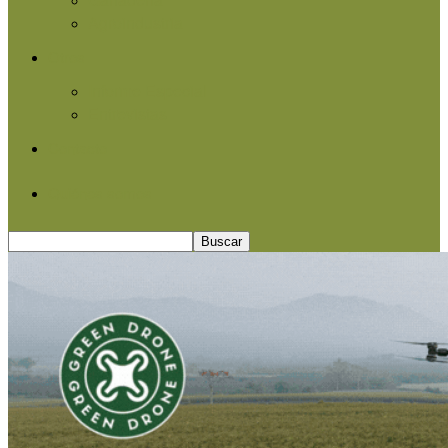
Agroindustria
Otros
Informe Especial
Entrevistas
Contacto
Quiénes somos