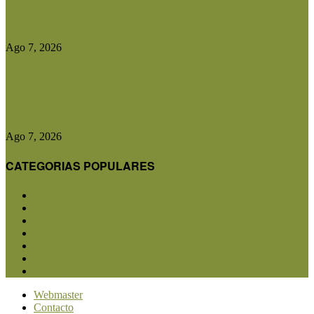
de biogás y...
Ago 7, 2026
La ganadería cambia: Cómo evolucionan la
producción y el consumo de...
Ago 7, 2026
CATEGORIAS POPULARES
San Luis
5852
Agricultura
2683
Ganadería
2567
Agroindustria
1873
Sanidad
1734
Política
1640
Investigación
1584
Webmaster
Contacto