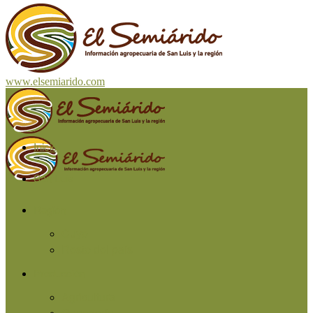
www.elsemiarido.com
Inicio
San Luis
Región
Cuyo
Resto del país
Producción
Agricultura
Ganadería