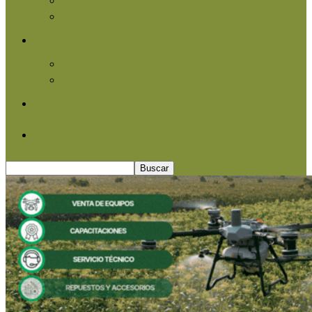
Agroindustria
Otros
Informe Especial
Entrevistas
Contacto
Quiénes somos