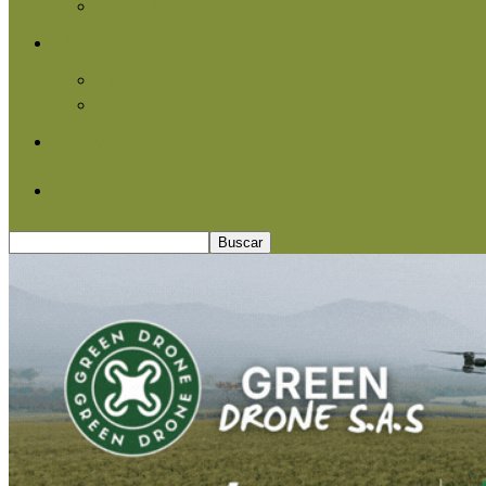
Agroindustria
Otros
Informe Especial
Entrevistas
Contacto
Quiénes somos