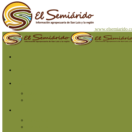
www.elsemiarido.
Inicio
San Luis
Región
Cuyo
Resto del país
Producción
Agricultura
Ganadería