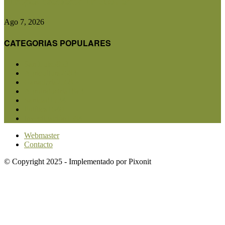
Europea crecieron un 30% en...
Ago 7, 2026
CATEGORIAS POPULARES
San Luis
5853
Agricultura
2683
Ganadería
2568
Agroindustria
1873
Sanidad
1734
Política
1640
Investigación
1584
Webmaster
Contacto
© Copyright 2025 - Implementado por Pixonit