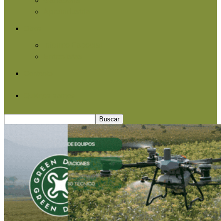
Agroindustria
Otros
Informe Especial
Entrevistas
Contacto
Quiénes somos