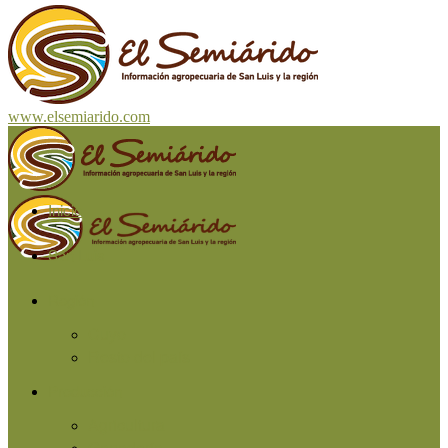
www.elsemiarido.com
Inicio
San Luis
Región
Cuyo
Resto del país
Producción
Agricultura
Ganadería