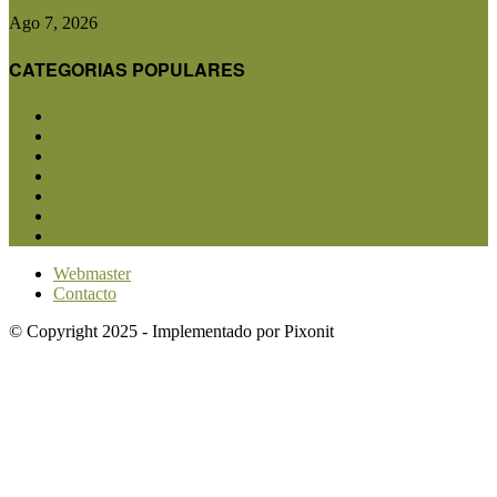
Ago 7, 2026
CATEGORIAS POPULARES
San Luis
5853
Agricultura
2683
Ganadería
2568
Agroindustria
1873
Sanidad
1734
Política
1640
Investigación
1584
Webmaster
Contacto
© Copyright 2025 - Implementado por Pixonit