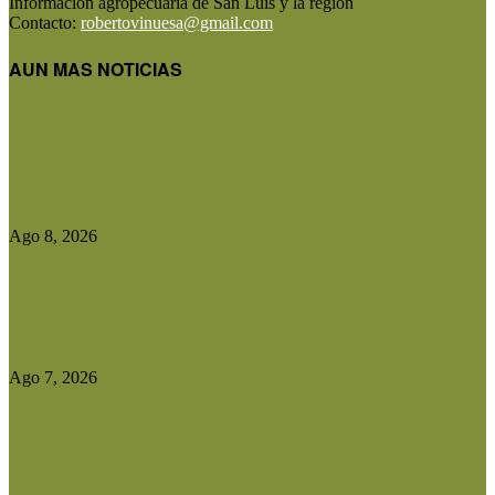
Información agropecuaria de San Luis y la región
Contacto:
robertovinuesa@gmail.com
AUN MAS NOTICIAS
Precios de la hacienda: rebote moderado en los
precios del gordo,...
Ago 8, 2026
El Gobierno reconstruirá las losas de la Autopista
entre Villa Mercedes...
Ago 7, 2026
Las exportaciones agroindustriales a la Unión
Europea crecieron un 30% en...