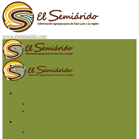
www.elsemiarido.com
Inicio
San Luis
Región
Cuyo
Resto del país
Producción
Agricultura
Ganadería