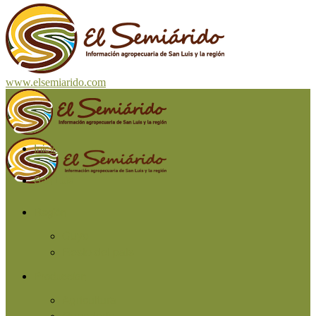
www.elsemiarido.com
Inicio
San Luis
Región
Cuyo
Resto del país
Producción
Agricultura
Ganadería