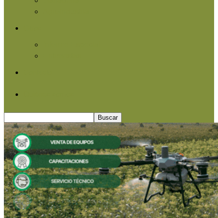
Agroindustria
Otros
Informe Especial
Entrevistas
Contacto
Quiénes somos