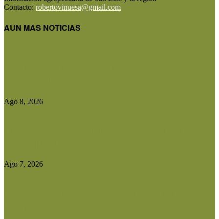
Contacto:
robertovinuesa@gmail.com
AUN MAS NOTICIAS
Precios de la hacienda: rebote moderado en los
precios del gordo,...
Ago 8, 2026
El Gobierno reconstruirá las losas de la Autopista
entre Villa Mercedes...
Ago 7, 2026
Las exportaciones agroindustriales a la Unión
Europea crecieron un 30% en...