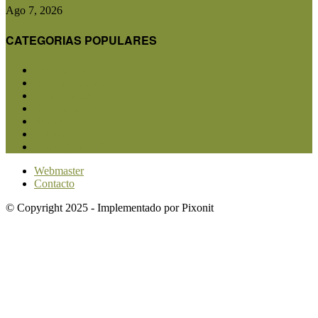
Ago 7, 2026
CATEGORIAS POPULARES
San Luis
5853
Agricultura
2683
Ganadería
2568
Agroindustria
1873
Sanidad
1734
Política
1640
Investigación
1584
Webmaster
Contacto
© Copyright 2025 - Implementado por Pixonit