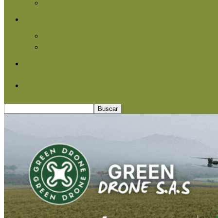
Agroindustria
Otros
Informe Especial
Entrevistas
Contacto
Quiénes somos