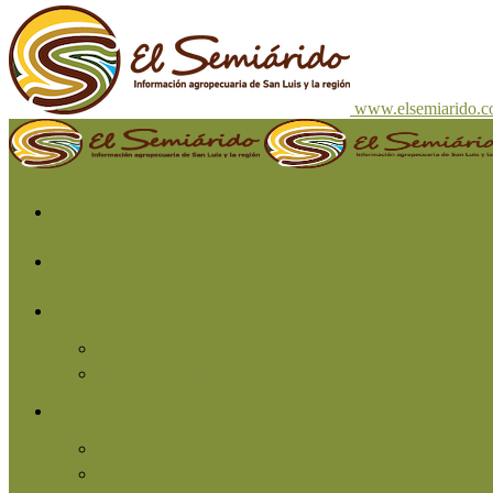
www.elsemiarido.
Inicio
San Luis
Región
Cuyo
Resto del país
Producción
Agricultura
Ganadería