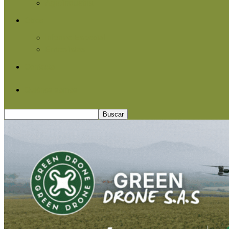
Agroindustria
Otros
Informe Especial
Entrevistas
Contacto
Quiénes somos