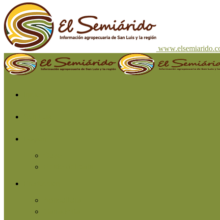
www.elsemiarido.
Inicio
San Luis
Región
Cuyo
Resto del país
Producción
Agricultura
Ganadería