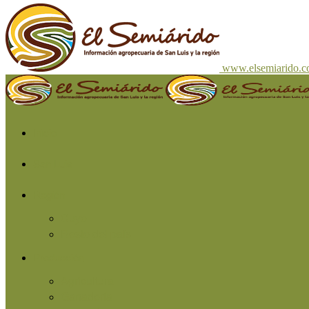
www.elsemiarido.
Inicio
San Luis
Región
Cuyo
Resto del país
Producción
Agricultura
Ganadería