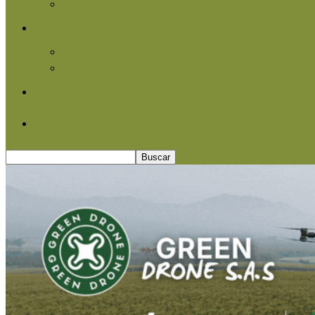
Agroindustria
Otros
Informe Especial
Entrevistas
Contacto
Quiénes somos