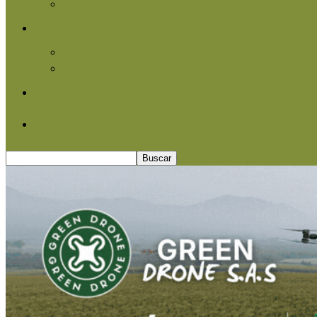
Agroindustria
Otros
Informe Especial
Entrevistas
Contacto
Quiénes somos