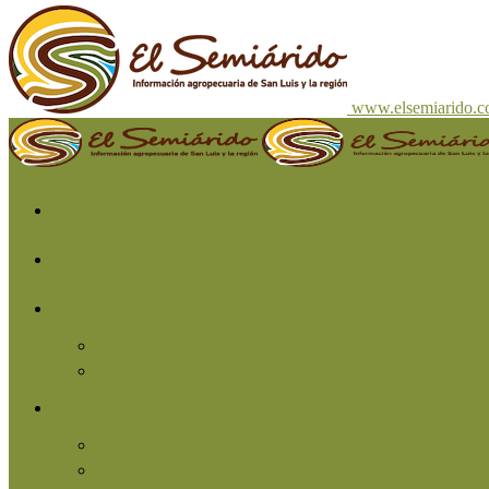
www.elsemiarido.
Inicio
San Luis
Región
Cuyo
Resto del país
Producción
Agricultura
Ganadería