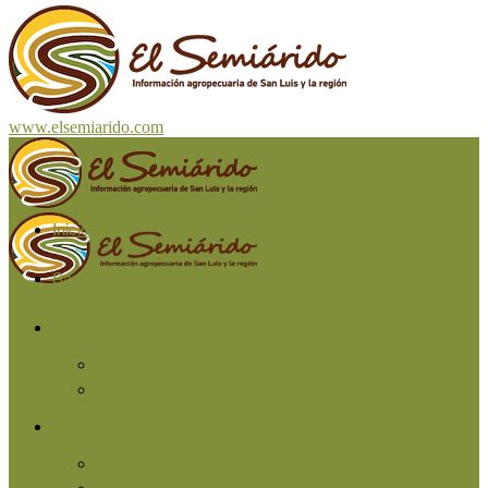
www.elsemiarido.com
Inicio
San Luis
Región
Cuyo
Resto del país
Producción
Agricultura
Ganadería