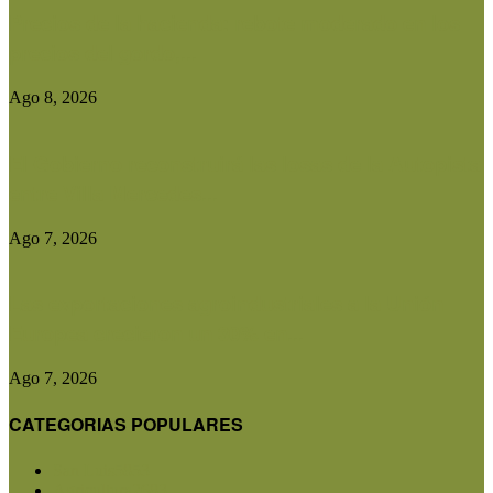
Precios de la hacienda: rebote moderado en los
precios del gordo,...
Ago 8, 2026
El Gobierno reconstruirá las losas de la Autopista
entre Villa Mercedes...
Ago 7, 2026
Las exportaciones agroindustriales a la Unión
Europea crecieron un 30% en...
Ago 7, 2026
CATEGORIAS POPULARES
San Luis
5853
Agricultura
2683