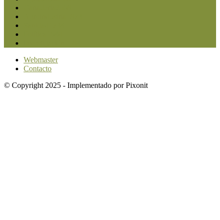
Ganadería
2568
Agroindustria
1873
Sanidad
1734
Política
1640
Investigación
1584
Webmaster
Contacto
© Copyright 2025 - Implementado por Pixonit