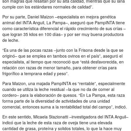
son magras que resaltan por su alta calidad, mientras que su lana
cumple con los estándares normales de calidad”.
Por su parte, Daniel Maizon –especialista en mejora genética
animal del INTA Anguil, La Pampa–, aseguró que PampINTA tiene
como característica diferencial el rápido crecimiento de sus crías –
que logran 35 kilos en 100 días– y por ser muy buena productora
de leche.
“Es una de las pocas razas –junto con la Frisona desde la que se
originó– que se emplea en tambos ovinos en el país”, aseguró el
especialista, al tiempo que reconoció que “está desfavorecida, en
relación con razas de menor tamaño, para obtener crías para
frigorífico a temprana edad y peso”.
Para Maizon, una majada PampINTA es “rentable”, especialmente
cuando se utiliza la leche residual –la que no da de comer al
cordero– para la elaboración de quesos. “En La Pampa, esta raza
forma parte de la diversidad de actividades de una unidad
comercial, entonces suma a la rentabilidad total del campo”, indicó.
En este sentido, Micaela Stazionatti –investigadora del INTA Anguil–
indicó que la leche de esta raza de oveja tiene una elevada
cantidad de grasa, proteína y solidos totales, lo que la hace muy