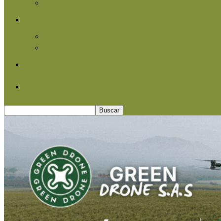
Agroindustria
Otros
Informe Especial
Entrevistas
Contacto
Quiénes somos