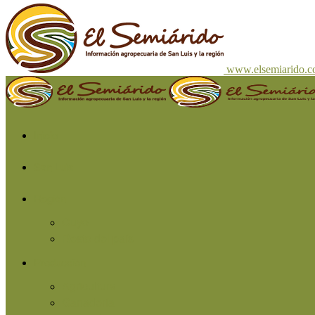
www.elsemiarido.
Inicio
San Luis
Región
Cuyo
Resto del país
Producción
Agricultura
Ganadería