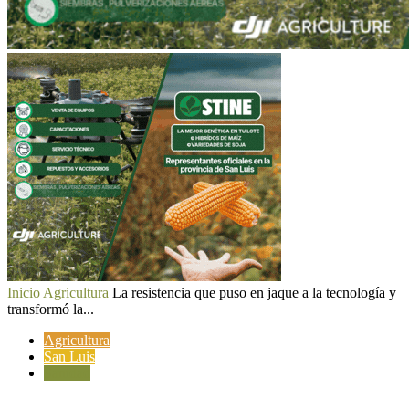
Inicio
Agricultura
La resistencia que puso en jaque a la tecnología y
transformó la...
Agricultura
San Luis
Sanidad