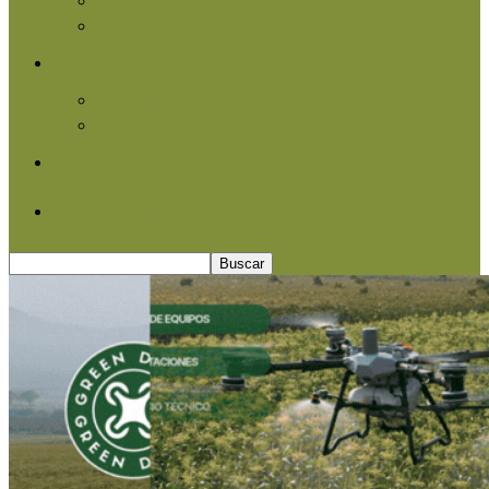
Agroindustria
Otros
Informe Especial
Entrevistas
Contacto
Quiénes somos