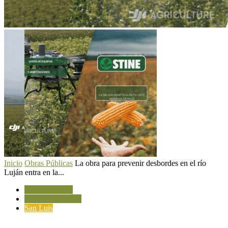
Inicio
Obras Públicas
La obra para prevenir desbordes en el río
Luján entra en la...
Obras Públicas
Recursos hídricos
San Luis