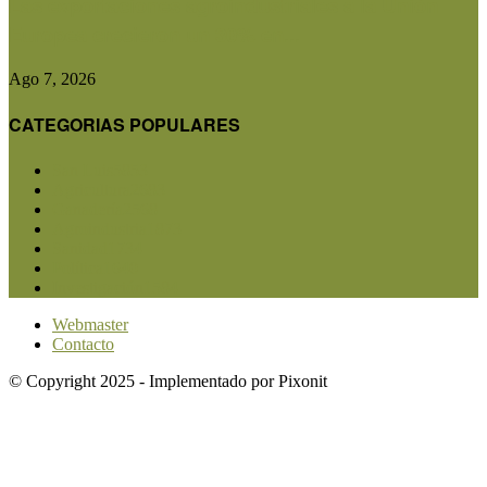
Las exportaciones agroindustriales a la Unión
Europea crecieron un 30% en...
Ago 7, 2026
CATEGORIAS POPULARES
San Luis
5853
Agricultura
2683
Ganadería
2568
Agroindustria
1873
Sanidad
1734
Política
1640
Investigación
1584
Webmaster
Contacto
© Copyright 2025 - Implementado por Pixonit