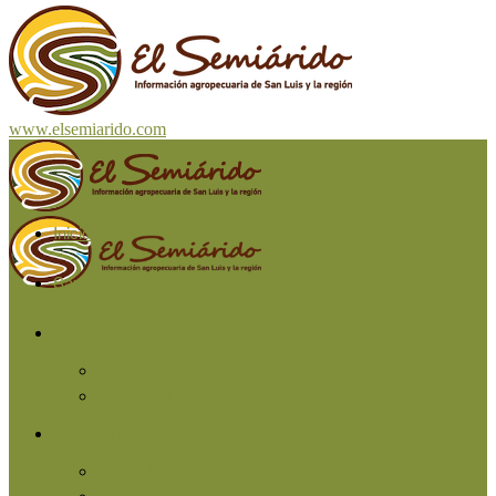
www.elsemiarido.com
Inicio
San Luis
Región
Cuyo
Resto del país
Producción
Agricultura
Ganadería