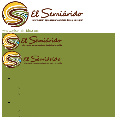
www.elsemiarido.com
Inicio
San Luis
Región
Cuyo
Resto del país
Producción
Agricultura
Ganadería