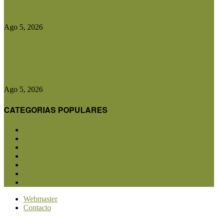
Camineros y el proyecto avanza...
Ago 5, 2026
Entidades rurales y diputados analizaron el
proyecto de ley para crear...
Ago 5, 2026
CATEGORIAS POPULARES
San Luis
5850
Agricultura
2683
Ganadería
2566
Agroindustria
1870
Sanidad
1734
Política
1639
Investigación
1584
Webmaster
Contacto