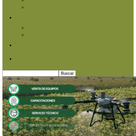
Agroindustria
Otros
Informe Especial
Entrevistas
Contacto
Quiénes somos