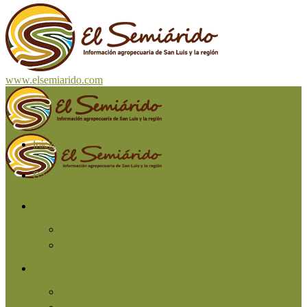
www.elsemiarido.com
Inicio
San Luis
Región
Cuyo
Resto del país
Producción
Agricultura
Ganadería