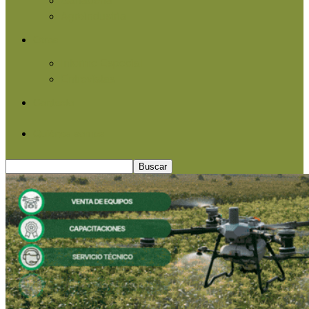
Agroindustria
Otros
Informe Especial
Entrevistas
Contacto
Quiénes somos