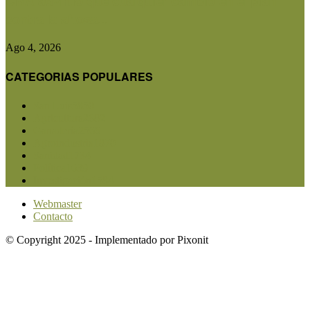
CRA advirtió que cualquier cambio en el plan
contra la aftosa...
Ago 4, 2026
CATEGORIAS POPULARES
San Luis
5850
Agricultura
2682
Ganadería
2566
Agroindustria
1870
Sanidad
1734
Política
1639
Investigación
1584
Webmaster
Contacto
© Copyright 2025 - Implementado por Pixonit