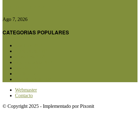
Europea crecieron un 30% en...
Ago 7, 2026
CATEGORIAS POPULARES
San Luis
5853
Agricultura
2683
Ganadería
2568
Agroindustria
1873
Sanidad
1734
Política
1640
Investigación
1584
Webmaster
Contacto
© Copyright 2025 - Implementado por Pixonit