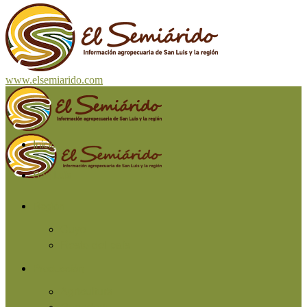
www.elsemiarido.com
Inicio
San Luis
Región
Cuyo
Resto del país
Producción
Agricultura
Ganadería