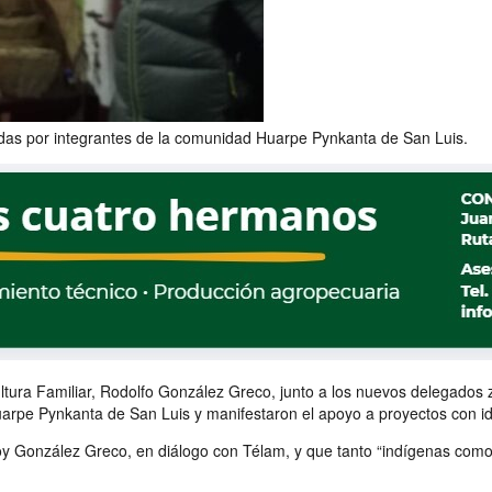
das por integrantes de la comunidad Huarpe Pynkanta de San Luis.
ricultura Familiar, Rodolfo González Greco, junto a los nuevos delegado
rpe Pynkanta de San Luis y manifestaron el apoyo a proyectos con ident
jo hoy González Greco, en diálogo con Télam, y que tanto “indígenas co