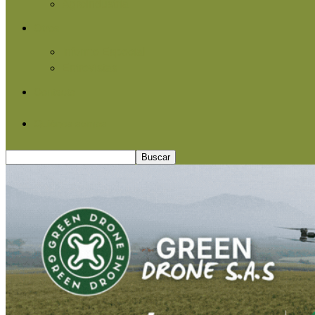
Agroindustria
Otros
Informe Especial
Entrevistas
Contacto
Quiénes somos