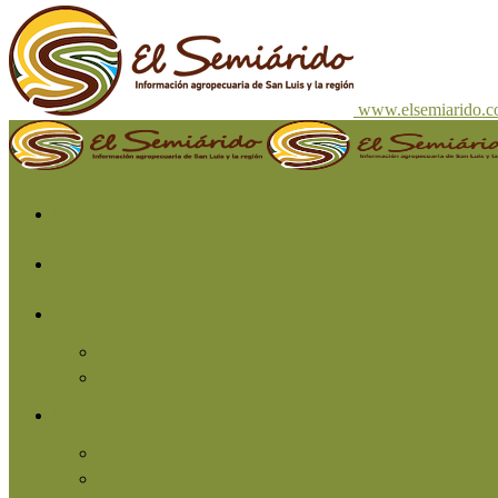
www.elsemiarido.
Inicio
San Luis
Región
Cuyo
Resto del país
Producción
Agricultura
Ganadería